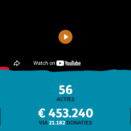
Play
56
ACTIES
€ 453.240
VIA
21.182
DONATIES